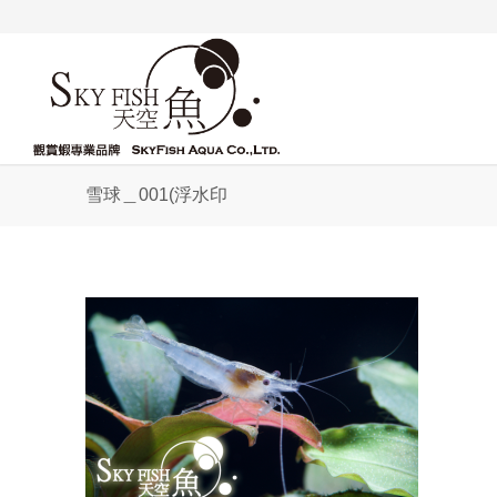
雪球＿001(浮水印