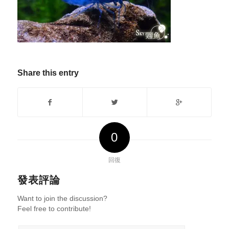
Share this entry
0
回復
發表評論
Want to join the discussion?
Feel free to contribute!