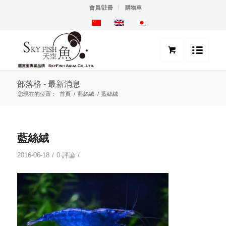
會員/註冊
購物車
部落格 - 最新消息
您現在的位置：
首頁
/
藍絲絨
/
藍絲絨
藍絲絨
/
/
2016-06-18
0 評論