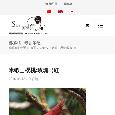
會員/註冊
購物車
部落格 - 最新消息
您現在的位置：
首頁
/
Cherry
/
米蝦＿櫻桃:玫瑰（紅
米蝦＿櫻桃:玫瑰（紅
/
/
2016-06-18
0 評論