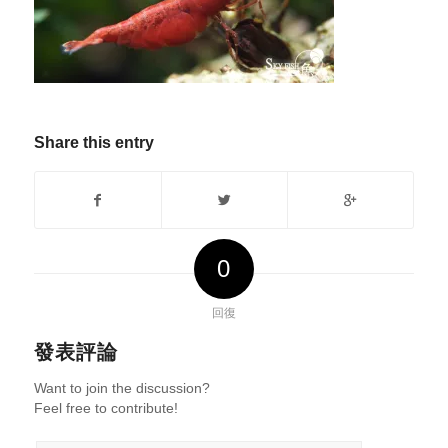
Share this entry
0
回復
發表評論
Want to join the discussion?
Feel free to contribute!