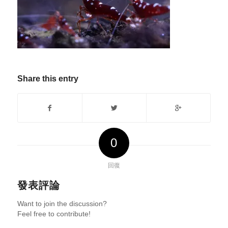
Share this entry
0
回復
發表評論
Want to join the discussion?
Feel free to contribute!